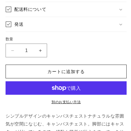
格
価
配送料について
格
発送
数量
キ
キ
ャ
ャ
ン
ン
カートに追加する
バ
バ
ス
ス
チ
チ
ェ
ェ
ス
ス
別のお支払い方法
ト
ト
シンプルデザインのキャンバスチェストナチュラルな雰囲
5
5
段
段
気が空間になじむ、キャンバスチェスト。脚部にはキャス
ホ
ホ