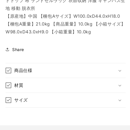
ドトップ 布 ランドセルラック 衣類収納 洋服 キャンバス生
ス
ス
タ
タ
地 移動 脱衣所
ー
ー
【原産地】中国 【梱包Aサイズ】W100.0xD44.0xH18.0
付
付
【梱包A重量】21.0kg 【商品重量】10.0kg 【小箱サイズ】
き
き
W98.0xD43.0xH9.0 【小箱重量】10.0kg
衣
衣
装
装
Share
ケ
ケ
ー
ー
ス
ス
商品仕様
布
布
ラ
ラ
ン
ン
材質
ド
ド
セ
セ
サイズ
ル
ル
ラ
ラ
ッ
ッ
ク
ク