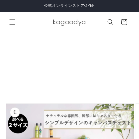
コンテ
公式オンラインストアOPEN
ンツに
進む
カ
kagoodya
ー
ト
商品情
報にス
キップ