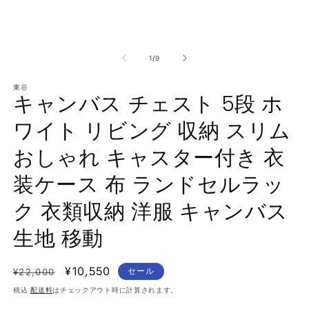
ア
(1)
(2
を
開
く
の
1
/
9
東谷
キャンバス チェスト 5段 ホ
ワイト リビング 収納 スリム
おしゃれ キャスター付き 衣
装ケース 布 ランドセルラッ
ク 衣類収納 洋服 キャンバス
生地 移動
通
セ
¥10,550
セール
¥22,000
常
ー
税込
配送料
はチェックアウト時に計算されます。
価
ル