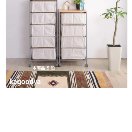
モ
ー
ダ
ル
で
メ
デ
ィ