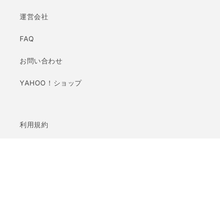
衣
衣
運営会社
類
類
収
収
FAQ
納
納
洋
洋
お問い合わせ
服
服
キ
キ
YAHOO！ショップ
ャ
ャ
ン
ン
バ
バ
ス
ス
利用規約
生
生
プライバシーポリシー
地
地
移
移
特定商取引法に基づく表記
動
動
の
の
配送ポリシー
数
数
量
量
を
を