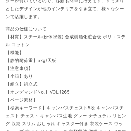
ターが付いているので、移動も簡単に行えます。すっきり
ワ
ワ
としたデザインが他のインテリアを引き立て、様々なシー
イ
イ
ンで活躍します。
ト
ト
リ
リ
商品の仕様について
ビ
ビ
【材質】スチール(粉体塗装) 合成樹脂化粧合板 ポリエステ
ン
ン
ル コットン
グ
グ
【機能】
収
収
【静的耐荷重】5kg/天板
納
納
【注意事項】
ス
ス
リ
リ
【小箱】あり
ム
ム
【組立】組立式
お
お
【オンデマンドNo.】VOL.1265
し
し
【ページ素材】
ゃ
ゃ
【検索キーワード】キャンバスチェスト5段 キャンバスチ
れ
れ
ェスト チェスト キャンバス生地 グレー ナチュラル リビン
キ
キ
グ 収納 スリム おしゃれ キャスター付き 衣装ケース ウッ
ャ
ャ