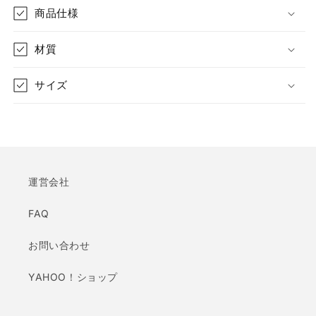
商品仕様
ン
ン
プ
プ
ル
ル
材質
デ
デ
ィ
ィ
サイズ
ス
ス
プ
プ
レ
レ
イ
イ
デ
デ
運営会社
ィ
ィ
ス
ス
FAQ
プ
プ
レ
レ
お問い合わせ
イ
イ
ラ
ラ
YAHOO！ショップ
ッ
ッ
ク
ク