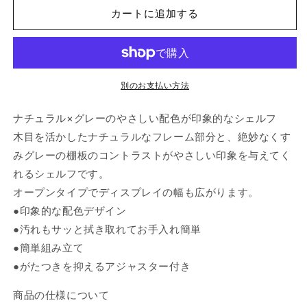
ル
ル
カートに追加する
フ
フ
収
収
納
納
収
収
納
納
別のお支払い方法
棚
棚
ナチュラル×グレーのやさしい配色が印象的なシェルフ
ラ
ラ
ッ
ッ
木目を活かしたナチュラルなフレーム部分と、絶妙なくす
ク
ク
みグレーの棚板のコントラストがやさしい印象を与えてく
オ
オ
れるシェルフです。
ー
ー
オープンタイプでディスプレイの幅も広がります。
プ
プ
●印象的な配色デザイン
ン
ン
●汚れもサッと拭き取れてお手入れ簡単
ラ
ラ
●簡単組み立て
ッ
ッ
●がたつきを抑えるアジャスター付き
ク
ク
3
3
商品の仕様について
段
段