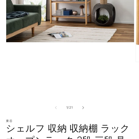
モ
ー
ダ
ル
で
メ
デ
ィ
ア
(1)
を
開
の
1
/
21
く
(2
東谷
シェルフ 収納 収納棚 ラック