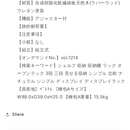
【材質】合成樹脂化粧繊維板天然木(ラバーウッド)
三
三
段
段
ウレタン塗装
見
見
【機能】アジャスター付
せ
せ
【静的耐荷重】
る
る
【注意事項】
収
収
【小箱】なし
納
納
【組立】組立式
シ
シ
【オンデマンドNo.】vol.1214
ン
ン
【検索キーワード】シェルフ 収納 収納棚 ラック オ
プ
プ
ル
ル
ープンラック 3段 三段 見せる収納 シンプル 北欧 ナ
北
北
チュラル シンプル ディスプレイ ディスプレイラック
欧
欧
【原産地】ﾍﾞﾄﾅﾑ 【梱包Aサイズ】
ナ
ナ
W88.0xD39.0xH25.0 【梱包A重量】15.5kg
チ
チ
ュ
ュ
Share
ラ
ラ
ル
ル
シ
シ