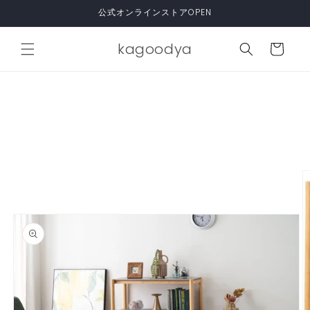
コンテ
公式オンラインストアOPEN
ンツに
進む
カ
kagoodya
ー
ト
商品情
報にス
キップ