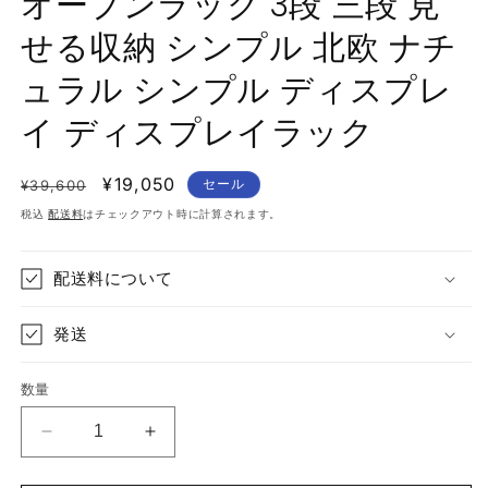
オープンラック 3段 三段 見
せる収納 シンプル 北欧 ナチ
ュラル シンプル ディスプレ
イ ディスプレイラック
通
セ
¥19,050
セール
¥39,600
常
ー
税込
配送料
はチェックアウト時に計算されます。
価
ル
格
価
配送料について
格
発送
数量
シ
シ
ェ
ェ